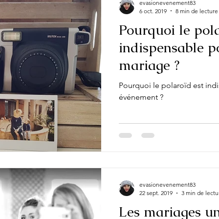
evasionevenement83
6 oct. 2019
8 min de lecture
Pourquoi le pola
indispensable p
mariage ?
Pourquoi le polaroïd est ind
événement ?
evasionevenement83
22 sept. 2019
3 min de lectu
Les mariages u