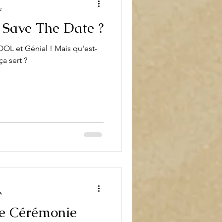
e
 Save The Date ?
OOL et Génial ! Mais qu'est-
ça sert ?
e
ne Cérémonie