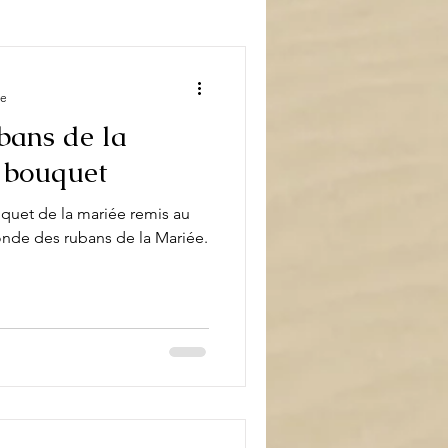
book
Décoration
re
bans de la
 bouquet
uquet de la mariée remis au
onde des rubans de la Mariée.