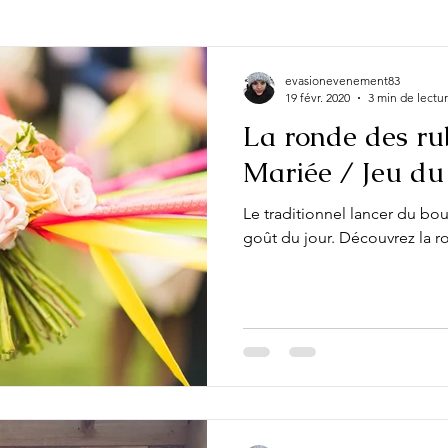
e occasion
Actualité
Evénement
Fête
Look
evasionevenement83
19 févr. 2020
3 min de lectu
La ronde des ru
Mariée / Jeu du
Le traditionnel lancer du bo
goût du jour. Découvrez la r