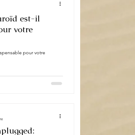
roïd est-il
our votre
ispensable pour votre
re
nplugged: