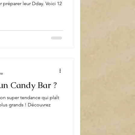
 préparer leur Dday. Voici 12
re
un Candy Bar ?
on super tendance qui plaît
 plus grands ! Découvrez