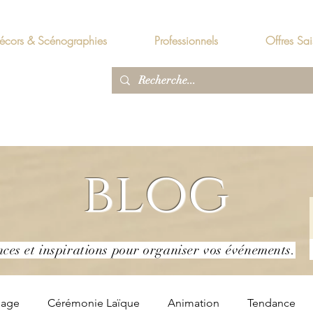
écors & Scénographies
Professionnels
Offres Sai
blog
nces et inspirations pour organiser vos événements.
iage
Cérémonie Laïque
Animation
Tendance