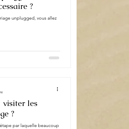
essaire ?
iage unplugged, vous allez
re
visiter les
ge ?
 étape par laquelle beaucoup