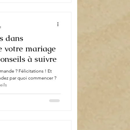
e
s dans
e votre mariage
onseils à suivre
emande ? Félicitations ! Et
ndez par quoi commencer ?
eils