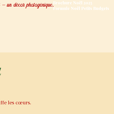
Brochure Noël 2025
— un décor photogénique,
Formule Noël Petits Budgets
l
uffe les cœurs.