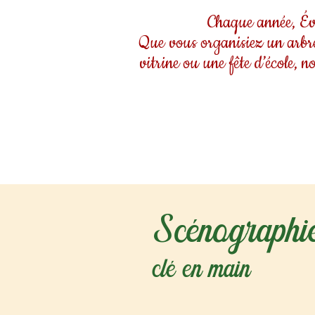
Chaque année, Éva
Que vous organisiez un arbre
vitrine ou une fête d’école, 
Scénograph
clé en main