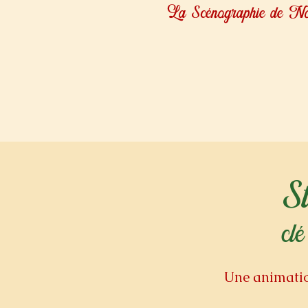
La Scénographie de Noël
S
clé
Une animatio