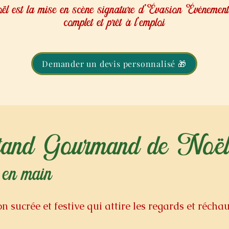
 est la mise en scène signature d’Évasion Événement 
complet et prêt à l’emploi
Demander un devis personnalisé 🎁
tand Gourmand de Noë
 en main
n sucrée
et festive qui attire les regards et récha