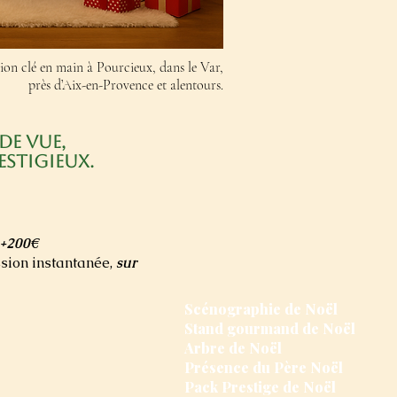
on clé en main à Pourcieux, dans le Var,
près d’Aix-en-Provence et alentours.
de vue,
estigieux.
+200€
sion instantanée,
sur
Scénographie de Noël
Stand gourmand de Noël
Arbre de Noël
Présence du Père Noël
Pack Prestige de Noël