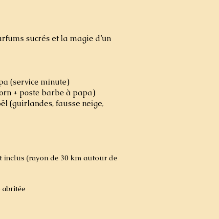
arfums sucrés et la magie d’un
a (service minute)
orn + poste barbe à papa)
l (guirlandes, fausse neige,
t inclus (rayon de 30 km autour de
 abritée