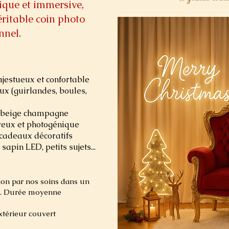
ique et immersive,
éritable coin photo
nnel.
ajestueux et confortable
eux (guirlandes, boules,
x beige champagne
reux et photogénique
 cadeaux décoratifs
sapin LED, petits sujets...
ation par nos soins dans un
x. Durée moyenne
.
xtérieur couvert