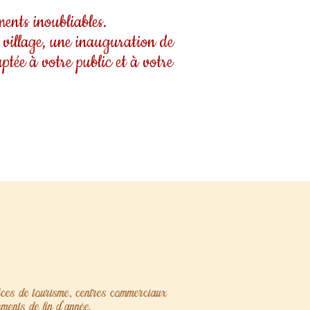
ents inoubliables.
 village, une inauguration de
ptée à votre public et à votre
fices de tourisme, centres commerciaux
ments de fin d’année.