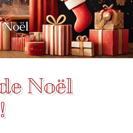
 Noël
 de Noël
!