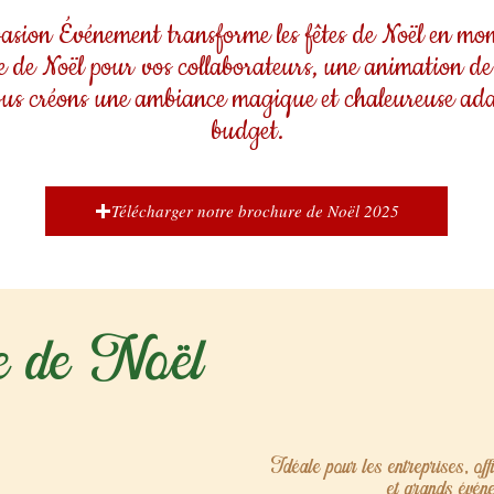
sion Événement transforme les fêtes de Noël en mom
 de Noël pour vos collaborateurs, une animation de
nous créons une ambiance magique et chaleureuse ada
budget.
Télécharger notre brochure de Noël 2025
ie de Noël
Idéale pour les entreprises, of
et grands événe