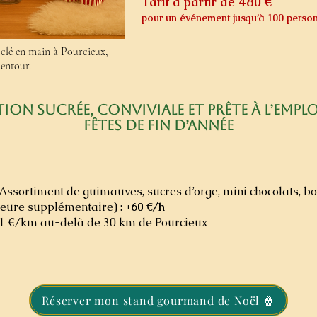
Tarif à partir de 480 €
pour un événement jusqu’à 100 perso
clé en main à Pourcieux,
lentour.
ion sucrée, conviviale et prête à l’empl
fêtes de fin d’année
 Assortiment de guimauves, sucres d’orge, mini chocolats, b
heure supplémentaire) :
+60 €/h
: 1 €/km au-delà de 30 km de Pourcieux
Réserver mon stand gourmand de Noël 🍿