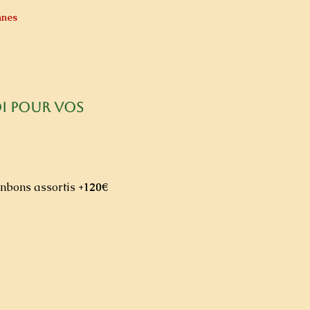
nnes
oi pour vos
onbons assortis
+120€