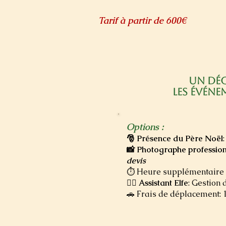
Tarif à partir de 600€
Un déc
les événe
Options :
🎅 Présence du Père Noël
📸 Photographe professio
devis
⏱️ Heure supplémentaire
🧝‍♀️
Assistant Elfe
: Gestion 
🚗 Frais de déplacement: