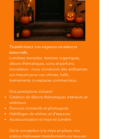
Transformez vos espaces en univers
immersifs.
Lumières tamisées, textures organiques,
décors thématiques, sons et parfums
évocateurs : nous concevons des ambiances
sur mesure pour vos vitrines, halls,
événements ou espaces commerciaux.
Nos prestations incluent :
Création de décors thématiques intérieurs et
extérieurs
Parcours immersifs et photospots
Habillages de vitrines et d’espaces
Accessoirisation et mise en lumière
De la conception à la mise en place, nos
scénos Halloween transforment vos lieux en