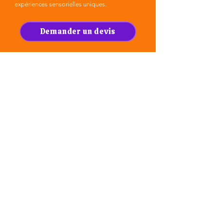
expériences sensorielles uniques.
Demander un devis
Prestation Halloween sur mesure — Pourcieux, Var,
près d’Aix-en-Provence et alentour
Prêt à faire frissonner vos
invités ou vos clients ?
Indiquez votre besoin (stand gourmand,
photocall, dates, lieu et nombre de personnes)
et nous reviendrons vers vous rapidement.
Je demande un devis
Je vous appelle