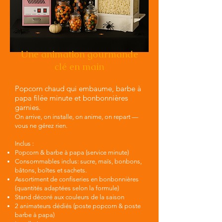
​Une animation gourmande
clé en main
Popcorn chaud qui embaume, barbe à
papa filée minute et bonbonnières
garnies.
On arrive, on installe, on anime, on repart —
vous ne gérez rien.
Inclus :
Popcorn & barbe à papa (service minute)
Consommables inclus: sucre, maïs, bonbons,
bâtons, boîtes et sachets.
Assortiment de confiseries en bonbonnières
(quantités adaptées selon la formule)
Stand décoré aux couleurs de la saison
2 animateurs dédiés (poste popcorn & poste
barbe à papa)