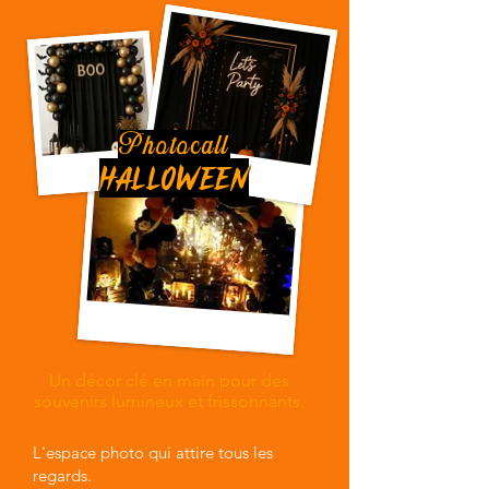
Photocall
HALLOWEEN
Un décor clé en main pour des
souvenirs lumineux et frissonnants.
L'espace photo qui attire tous les
regards.