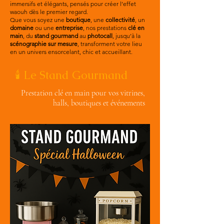
immersifs et élégants, pensés pour créer l’effet
waouh dès le premier regard.
Que vous soyez une
boutique
, une
collectivité
, un
domaine
ou une
entreprise
, nos prestations
clé en
main
, du
stand gourmand
au
photocall
, jusqu’à la
scénographie sur mesure
, transforment votre lieu
en un univers ensorcelant, chic et accueillant.
🕯️ Le Stand Gourmand
Prestation clé en main pour vos vitrines,
halls, boutiques et événements