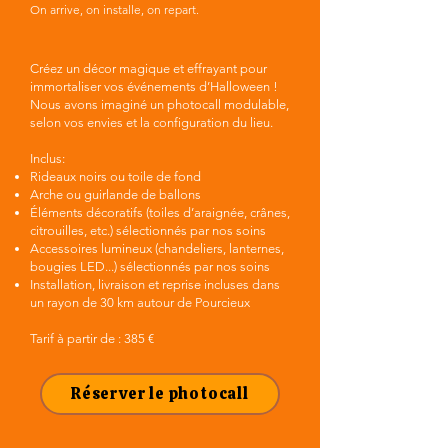
On arrive, on installe, on repart.
Créez un décor magique et effrayant pour
immortaliser vos événements d’Halloween !
Nous avons imaginé un photocall modulable,
selon vos envies et la configuration du lieu.
Inclus:
Rideaux noirs ou toile de fond
Arche ou guirlande de ballons
Éléments décoratifs (toiles d’araignée, crânes,
citrouilles, etc.) sélectionnés par nos soins
Accessoires lumineux (chandeliers, lanternes,
bougies LED...) sélectionnés par nos soins
Installation, livraison et reprise incluses dans
un rayon de 30 km autour de Pourcieux
Tarif à partir de : 385 €
Réserver le photocall