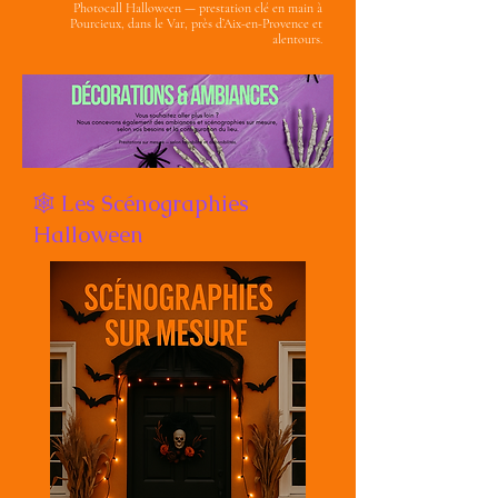
Photocall Halloween — prestation clé en main à
Pourcieux, dans le Var, près d’Aix-en-Provence et
alentours.
🕸️ Les Scénographies
Halloween