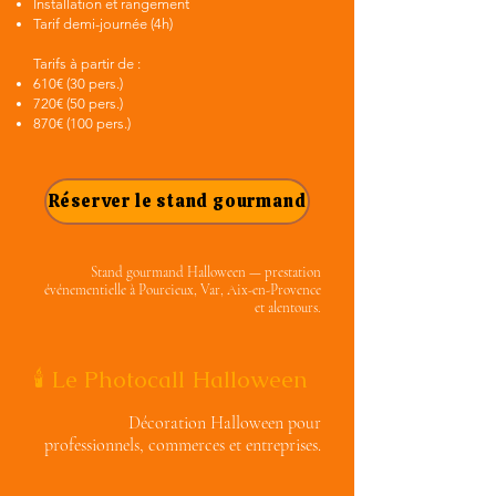
Installation et rangement
Tarif demi-journée (4h)
Tarifs à partir de :
610€ (30 pers.)
720€ (50 pers.)
870€ (100 pers.)
Réserver le stand gourmand
Stand gourmand Halloween — prestation
événementielle à Pourcieux, Var, Aix-en-Provence
et alentours.
🕯️ Le Photocall Halloween
Décoration Halloween pour
professionnels, commerces et entreprises.