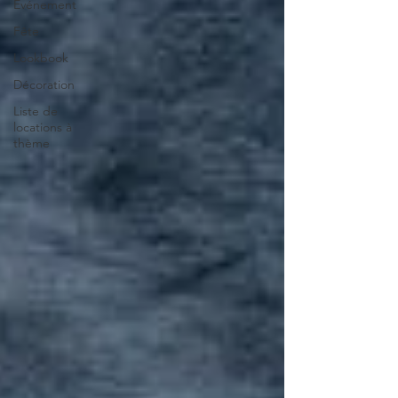
Evénement
Fête
Lookbook
Décoration
Liste de
locations à
thème