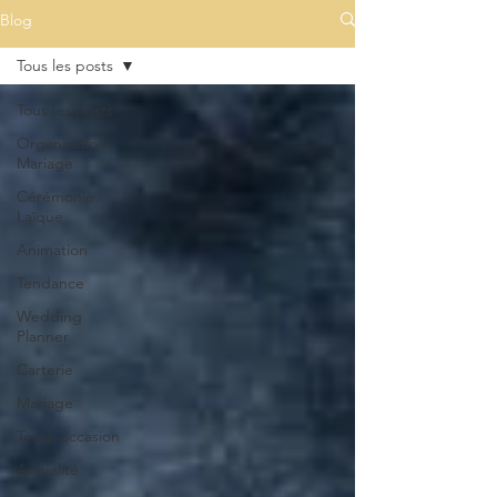
Blog
Tous les posts
Tous les posts
Organisation
Mariage
Cérémonie
Laïque
Animation
Tendance
Wedding
Planner
Carterie
Mariage
Toute occasion
Actualité