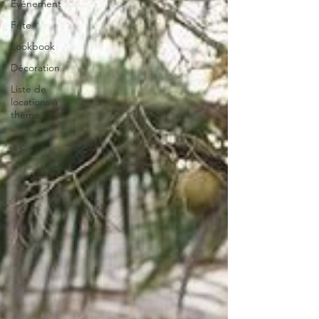
Evénement
Fête
Lookbook
Décoration
Liste de
locations à
thème