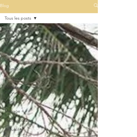
Blog
Tous les posts
Tous les posts
Organisation
Mariage
Cérémonie
Laïque
Animation
Tendance
Wedding
Planner
Carterie
Mariage
Toute occasion
Actualité