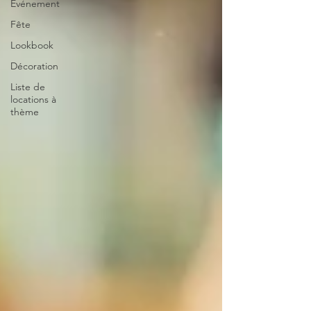
Evénement
Fête
Lookbook
Décoration
Liste de
locations à
thème