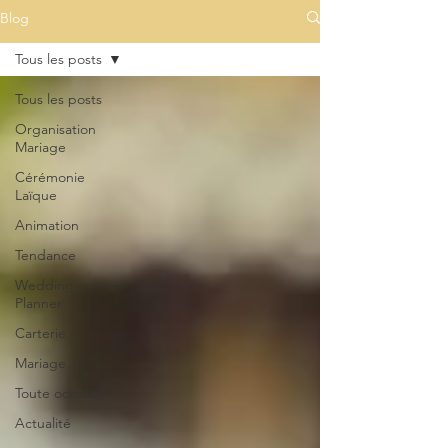
Blog
Tous les posts
Tous les posts
Organisation
Mariage
Cérémonie
Laïque
Animation
Tendance
Wedding
Planner
Carterie
Mariage
Toute occasion
Actualité