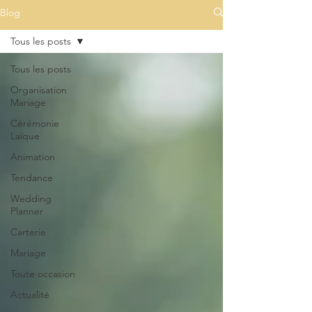
Blog
Tous les posts
Tous les posts
Organisation
Mariage
Cérémonie
Laïque
Animation
Tendance
Wedding
Planner
Carterie
Mariage
Toute occasion
Actualité