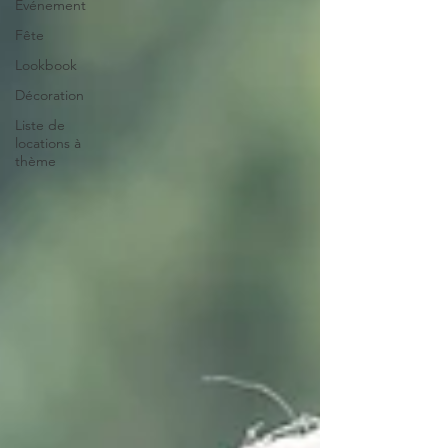
Evénement
Fête
Lookbook
Décoration
Liste de
locations à
thème