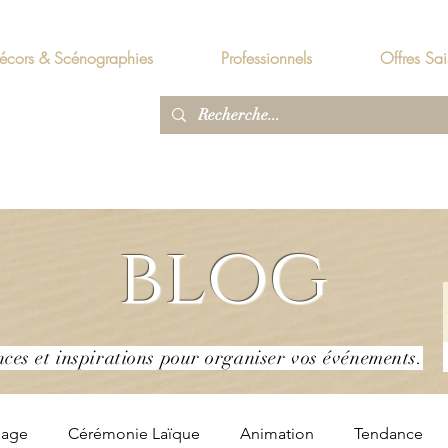
écors & Scénographies
Professionnels
Offres Sai
blog
nces et inspirations pour organiser vos événements.
iage
Cérémonie Laïque
Animation
Tendance