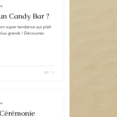
re
un Candy Bar ?
on super tendance qui plaît
 plus grands ! Découvrez
re
 Cérémonie