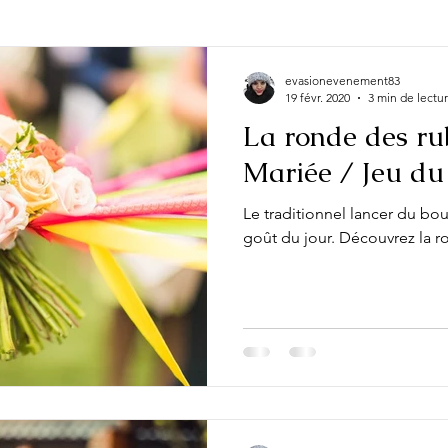
e occasion
Actualité
Evénement
Fête
Look
evasionevenement83
19 févr. 2020
3 min de lectu
La ronde des ru
Mariée / Jeu du
Le traditionnel lancer du bo
goût du jour. Découvrez la r