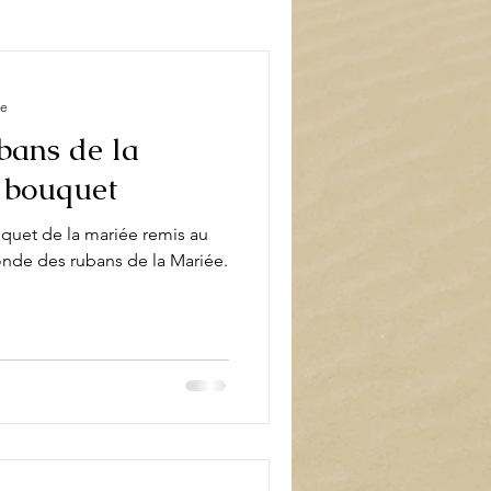
book
Décoration
re
bans de la
 bouquet
uquet de la mariée remis au
onde des rubans de la Mariée.