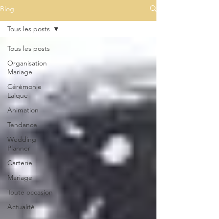
Blog
Tous les posts
Tous les posts
Organisation
Mariage
Cérémonie
Laïque
Animation
Tendance
Wedding
Planner
Carterie
Mariage
Toute occasion
Actualité