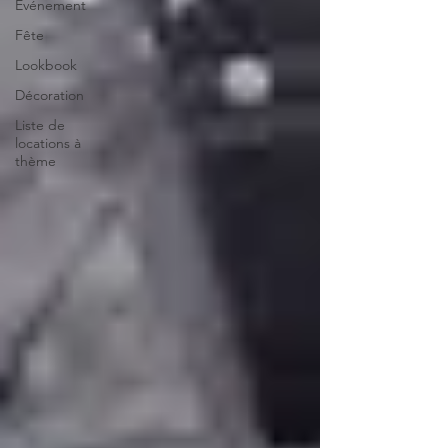
Evénement
Fête
Lookbook
Décoration
Liste de
locations à
thème