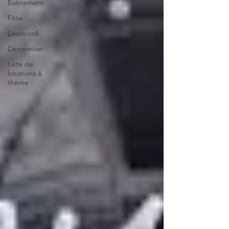
Evénement
Fête
Lookbook
Décoration
Liste de
locations à
thème