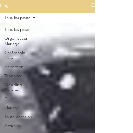
Blog
Tous les posts
Tous les posts
Organisation
Mariage
Cérémonie
Laïque
Animation
Tendance
Wedding
Planner
Carterie
Mariage
Toute occasion
Actualité