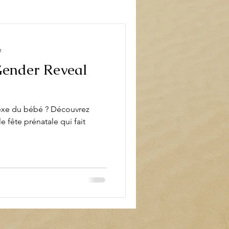
book
Décoration
e
Gender Reveal
sexe du bébé ? Découvrez
e fête prénatale qui fait