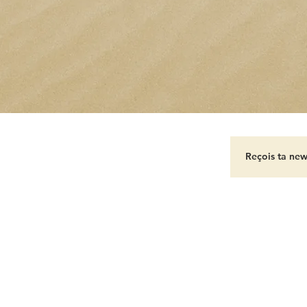
A PROPOS
-
CONTACT
-
MENTIONS LEGALES
éé avec
Wix.com