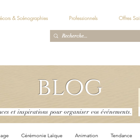
écors & Scénographies
Professionnels
Offres Sai
blog
nces et inspirations pour organiser vos événements.
iage
Cérémonie Laïque
Animation
Tendance