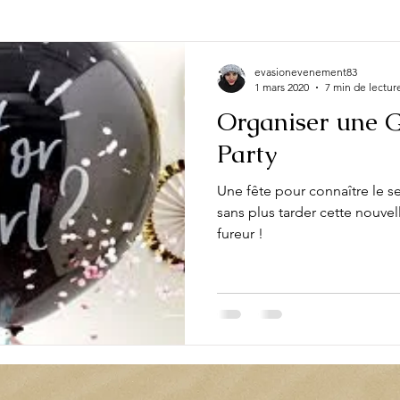
e occasion
Actualité
Evénement
Fête
Look
evasionevenement83
1 mars 2020
7 min de lectur
Organiser une 
Party
Une fête pour connaître le 
sans plus tarder cette nouvell
fureur !