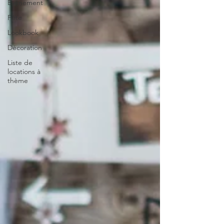
Evénement
Fête
Lookbook
Décoration
Liste de
locations à
thème