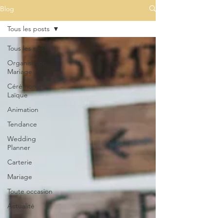
Blog
Tous les posts
Tous les posts
Organisation
Mariage
Cérémonie
Laïque
Animation
Tendance
Wedding
Planner
Carterie
Mariage
Toute occasion
Actualité