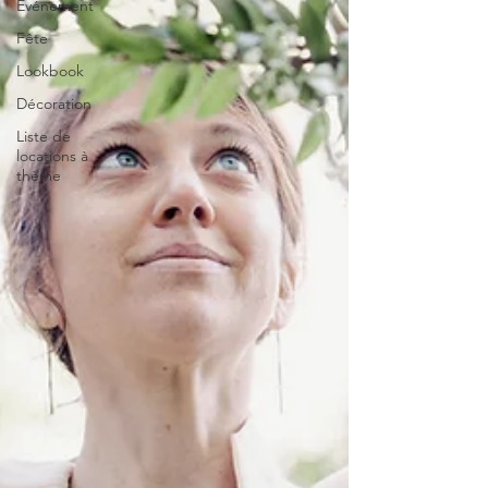
Evénement
Fête
Lookbook
Décoration
Liste de
locations à
thème