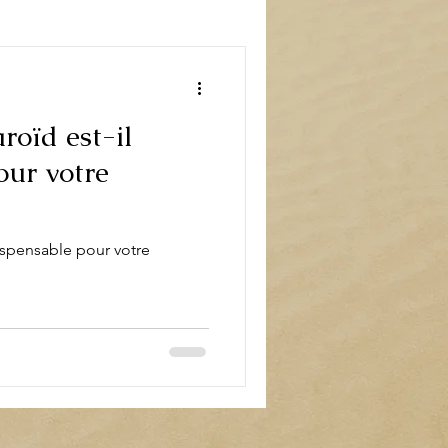
book
Décoration
roïd est-il
our votre
ispensable pour votre