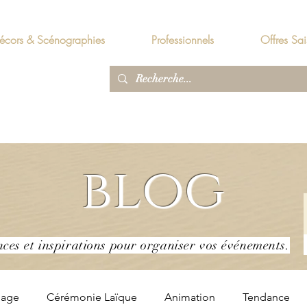
écors & Scénographies
Professionnels
Offres Sai
blog
nces et inspirations pour organiser vos événements.
iage
Cérémonie Laïque
Animation
Tendance