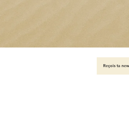
A PROPOS
-
CONTACT
-
MENTIONS LEGALES
éé avec
Wix.com