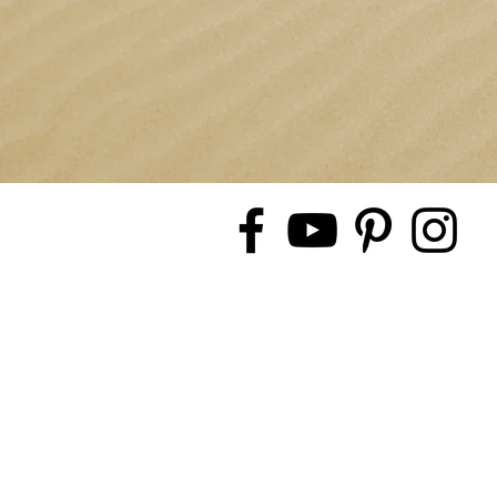
© 2019 by Evasion Evenement, cr