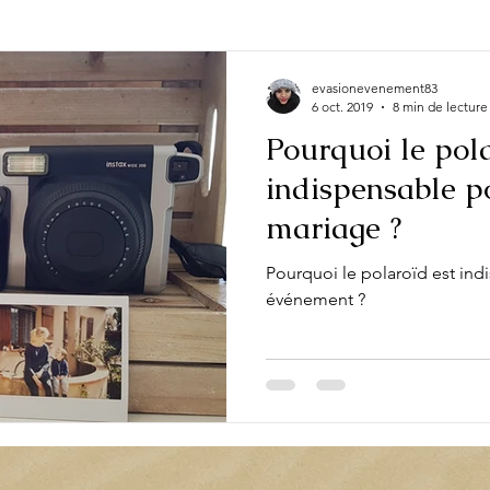
e occasion
Actualité
Evénement
Fête
Look
evasionevenement83
6 oct. 2019
8 min de lecture
Pourquoi le pola
indispensable p
mariage ?
Pourquoi le polaroïd est ind
événement ?