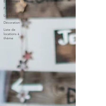
Evénement
Fête
Lookbook
Décoration
Liste de
locations à
thème