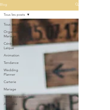
Blog
Tous les posts
Tous les posts
Organisation
Mariage
Cérémonie
Laïque
Animation
Tendance
Wedding
Planner
Carterie
Mariage
Toute occasion
Actualité