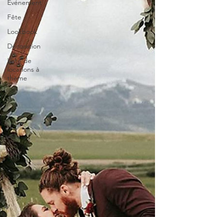
Evénement
Fête
Lookbook
Décoration
Liste de
locations à
thème