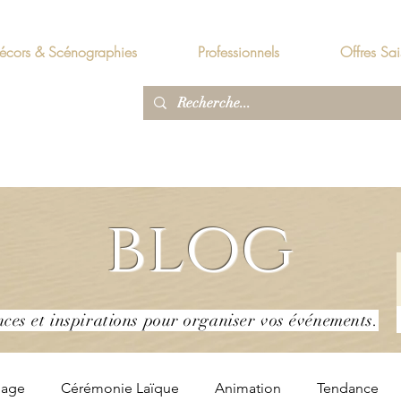
écors & Scénographies
Professionnels
Offres Sai
blog
nces et inspirations pour organiser vos événements.
iage
Cérémonie Laïque
Animation
Tendance