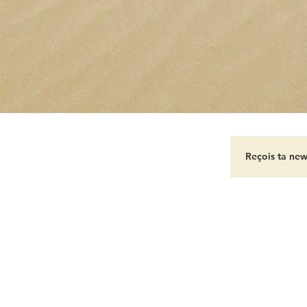
A PROPOS
-
CONTACT
-
MENTIONS LEGALES
éé avec
Wix.com