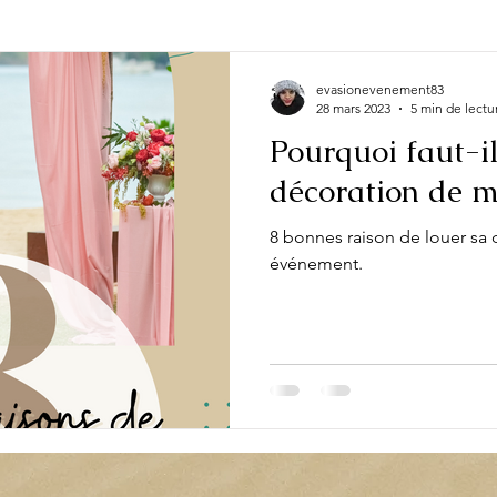
e occasion
Actualité
Evénement
Fête
Look
evasionevenement83
28 mars 2023
5 min de lectu
Pourquoi faut-il
décoration de m
8 bonnes raison de louer sa
événement.