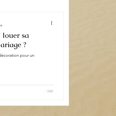
book
Décoration
re
 louer sa
ariage ?
 décoration pour un