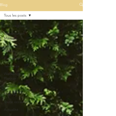
Blog
Tous les posts
Tous les posts
Organisation
Mariage
Cérémonie
Laïque
Animation
Tendance
Wedding
Planner
Carterie
Mariage
Toute occasion
Actualité