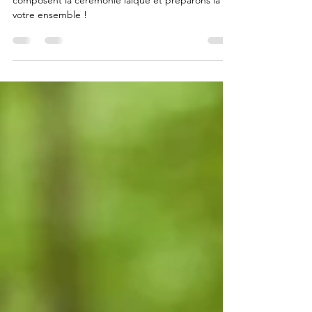
Voyons ensemble les différents points qui
composent la cérémonie laïque et préparons la
votre ensemble !