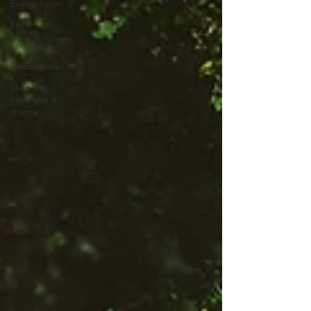
Evénement
Fête
Lookbook
Décoration
Liste de
locations à
thème