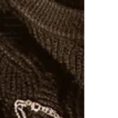
Evénement
Fête
Lookbook
Décoration
Liste de
locations à
thème