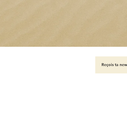
A PROPOS
-
CONTACT
-
MENTIONS LEGALES
éé avec
Wix.com