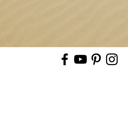
© 2019 by Evasion Evenement, cr