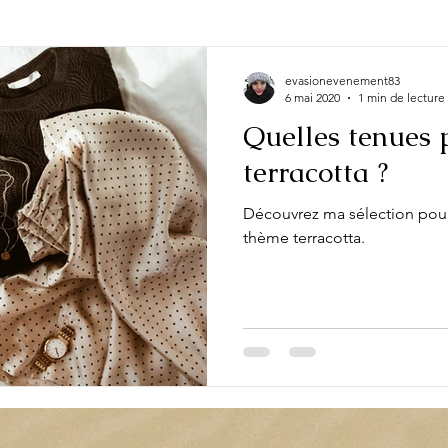
e occasion
Actualité
Evénement
Fête
Look
evasionevenement83
6 mai 2020
1 min de lecture
Quelles tenues 
terracotta ?
Découvrez ma sélection pour
thème terracotta.