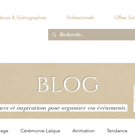
écors & Scénographies
Professionnels
Offres Sai
blog
nces et inspirations pour organiser vos événements.
iage
Cérémonie Laïque
Animation
Tendance