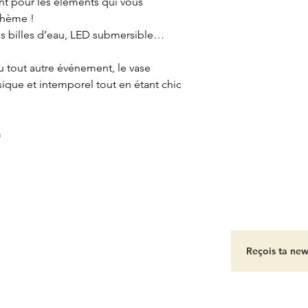
nt pour les éléments qui vous
 thème !
es billes d’eau, LED submersible…
 tout autre événement, le vase
sique et intemporel tout en étant chic
m