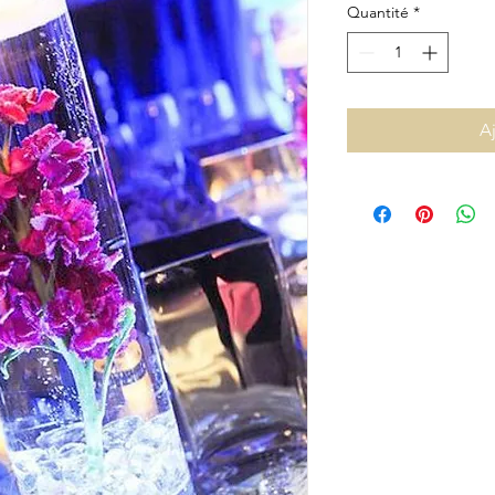
Quantité
*
A