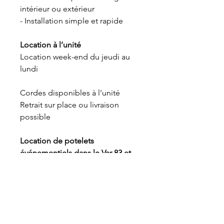
intérieur ou extérieur
- Installation simple et rapide
Location à l’unité
Location week-end du jeudi au
lundi
Cordes disponibles à l'unité
Retrait sur place ou livraison
possible
Location de potelets
événementiels dans le Var 83 et
les Bouches du Rhône 13
Compatible avec nos packs et
scénographies événementielles