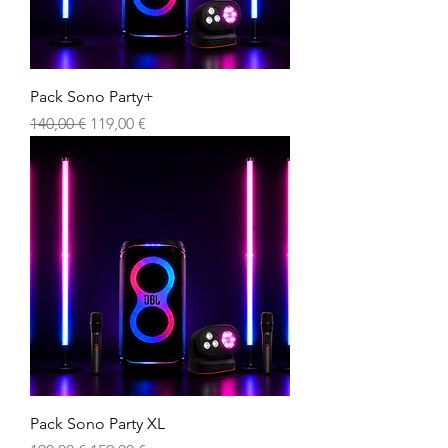
Pack Sono Party+
Prix original
Prix promotionnel
140,00 €
119,00 €
Pack Sono Party XL