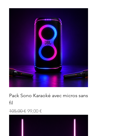
Pack Sono Karaoké avec micros sans
fil
Prix original
Prix promotionnel
105,00 €
99,00 €