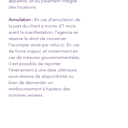
appareils, et du paiement intégral
des locations.
Annulation :
En cas d’annulation de
la part du client à moins d’1 mois
avant la manifestation, l’agence se
réserve le droit de conserver
l’acompte versé par celui-ci. En cas
de force majeur, et notamment en
cas de mesures gouvernementales,
il est possible de reporter
l’événement à une date ultérieure
sous réserve de disponibilité ou
bien de demander un
remboursement à hauteur des
sommes versées.
Tierce personne :
Dans le cas où la
personne venant retirer le matériel
est autre que le loueur nous
demandons à ce que ce dernier ait