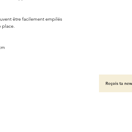
euvent être facilement empilés
 place.
5cm
A PROPOS
-
CONTACT
-
MENTIONS LEGALES